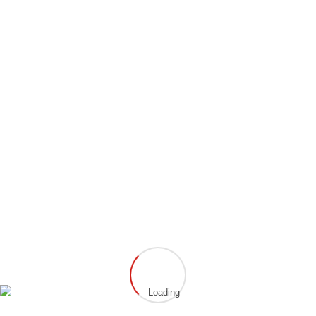
bieten. Letztlich siegte jedoch die Erfahrung ihrer Gegnerin,
aber dennoch sind wir uns sicher, dass wir in Zukunft noch
viel von ihr hören werden. Leni durfte sich über den zweiten
Platz bei ihrem ersten Turnier freuen.
Das Trainerduo
Christian Fröb
und
Martina Schneeweis
aus Bruchköbel zeigten sich sehr zufrieden mit ihren
Schützlingen und wollen in den kommenden Trainings weiter
an dem Können ihrer Athleten arbeiten.
Teile diesen Eintrag