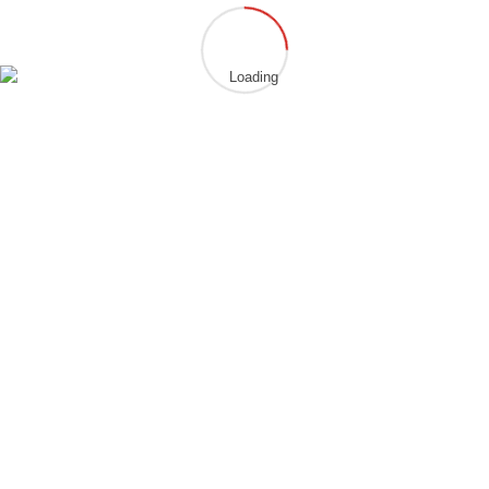
2. Vorsitzende
Anna-Lena Bube
info@chung-gun-hammersbach.de
Sportleiter
Thomas Schwabe
sport@chung-gun-hammersbach.de
Jugendwart
Martina Schneeweis
Vincent Schwinn
jugend@chung-gun-hammersbach.de
Veranstaltungsleiter