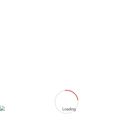
Meister hervorbringt.“
(Neale Donald Walsch)
Und: weiter geht’s…die Nächsten stehen schon in den
Startlöchern…
Teile diesen Eintrag
Aktuelle Berichte
Erfolgreiche Gürtelprüfung
Deutsche Meisterschaft 2026 – Ein Wochenende auf höchstem Niveau