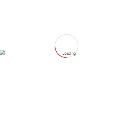
Aktuelle Berichte
Erfolgreiche Gürtelprüfung
Deutsche Meisterschaft 2026 – Ein Wochenende auf höchstem Niveau
NRW Open 2025
Erfolgreich Prüfung zum 2. Dan
Gürtelprüfung am 01.12.2025
Archiv
Kategorien
Alle