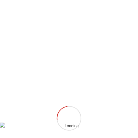
Aktuelle Berichte
Erfolgreiche Gürtelprüfung
Deutsche Meisterschaft 2026 – Ein Wochenende auf höchstem Niveau
NRW Open 2025
Erfolgreich Prüfung zum 2. Dan
Gürtelprüfung am 01.12.2025
Archiv
Kategorien